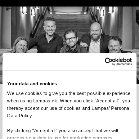
Your data and cookies
We use cookies to give you the best possible experience
when using Lampas.dk. When you click “Accept all”, you
thereby accept our use of cookies and Lampas’ Personal
Har du spørgsmål?
Data Policy.
Mangler du svar på noget, før du kan komme
By clicking “Accept all” you also accept that we will
videre med dit lampekøb? Vi sidder klar ved
process your data to use for marketing purposes,