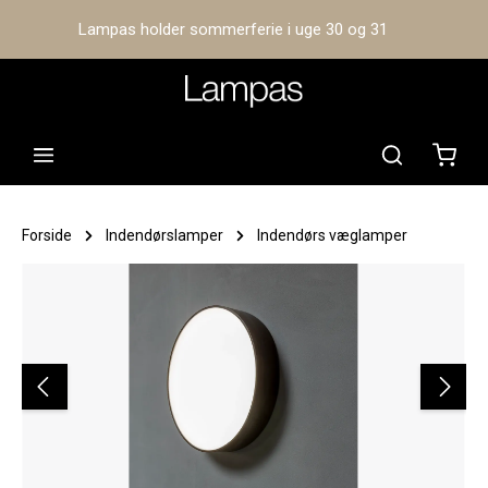
Lampas holder sommerferie i uge 30 og 31
Indkø
Forside
Indendørslamper
Indendørs væglamper
Spring over billedgalleri