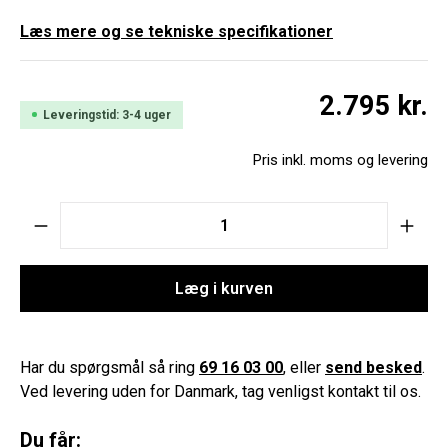
Læs mere og se tekniske specifikationer
2.795 kr.
Leveringstid: 3-4 uger
Pris inkl. moms og levering
Product Quantity: Enter the desired amount o
Læg i kurven
Har du spørgsmål så ring
69 16 03 00
, eller
send besked
.
Ved levering uden for Danmark, tag venligst kontakt til os.
Du får: