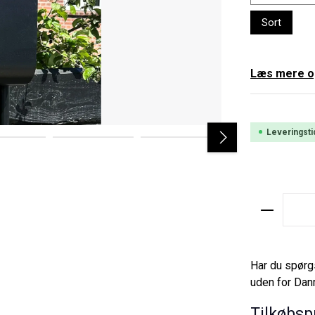
Sort
Læs mere og
Leveringsti
Product 
Har du spørg
uden for Danm
Tilkøbsp