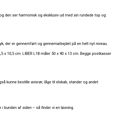
, og den ser harmonisk og eksklusiv ud med sin rundede top og
yk, der er gennemført og gennemarbejdet på en helt nyt niveau.
2,5 x 10,5 cm. LIBER L18 måler 50 x 40 x 13 cm. Begge postkasser
unne bestille avisrør, låge til elskab, stander og andet
i bunden af siden – så finder vi en løsning.