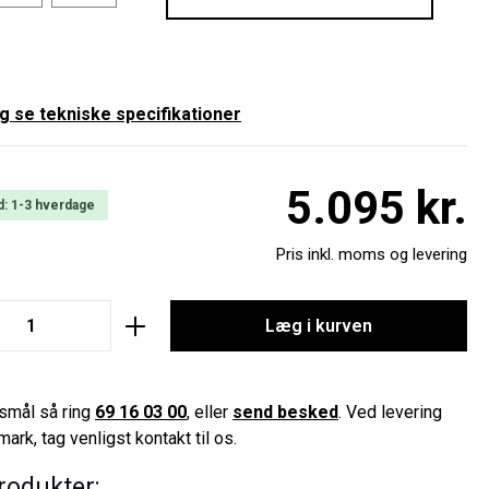
 se tekniske specifikationer
5.095 kr.
d: 1-3 hverdage
Pris inkl. moms og levering
Quantity: Enter the desired amount or use 
Læg i kurven
smål så ring
69 16 03 00
, eller
send besked
. Ved levering
ark, tag venligst kontakt til os.
rodukter: