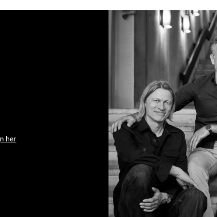
Se produkt
gn her