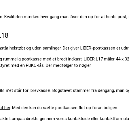
ign. Kvaliteten mærkes hver gang man låser den op for at hente post
L18
tår helstøbt og uden samlinger. Det giver LIBER-postkassen et udtr
 og rummelig postkasse med et bredt indkast. LIBER L17 måler 44 x 3
udstyret med en RUKO-lås. Der medfølger to nøgler.
’et står for ’brevkasse’. Bogstavet stammer fra dengang, man også k
at her
. Med den kan du sætte postkassen flot op foran boligen.
ntakte Lampas direkte gennem vores kontaktside eller kontaktformular 