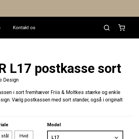
Indkøbsk
s
Kontakt os
R L17 postkasse sort
ke Design
ssen i sort fremhæver Friis & Moltkes stærke og enkle
ign. Vælg postkassen med sort stander, også i originalt
Vælg
iale
Model
 stål
Hvid