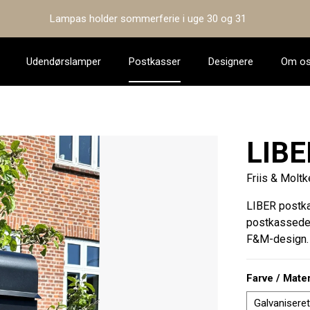
Lampas holder sommerferie i uge 30 og 31
Udendørslamper
Postkasser
Designere
Om o
LIBE
Friis & Molt
LIBER postka
postkassedes
F&M-design.
Vælg
Farve / Mater
Galvaniseret