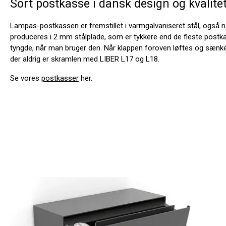
Sort postkasse i dansk design og kvalite
Lampas-postkassen er fremstillet i varmgalvaniseret stål, også når
produceres i 2 mm stålplade, som er tykkere end de fleste postka
tyngde, når man bruger den. Når klappen foroven løftes og sænkes
der aldrig er skramlen med LIBER L17 og L18.
Se vores
postkasser
her.
Spring produktgalleriet over