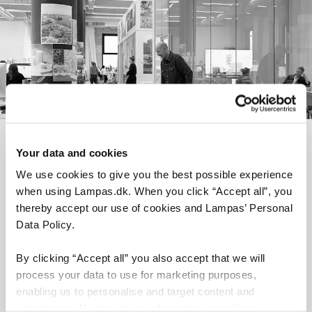
Your data and cookies
We use cookies to give you the best possible experience
Har du spørgsmål?
when using Lampas.dk. When you click “Accept all”, you
Mangler du svar på noget, før du kan komme
thereby accept our use of cookies and Lampas’ Personal
videre med dit lampekøb? Vi sidder klar ved
Data Policy.
telefon og mail, og der er ingen spørgsmål, der
By clicking “Accept all” you also accept that we will
er for små eller store. Send en besked eller ring
process your data to use for marketing purposes,
til os på +45 6916 0300, så hjælper vi dig
enabling us to personalise and target content and
hurtigst muligt.
advertising. We also share information regarding your